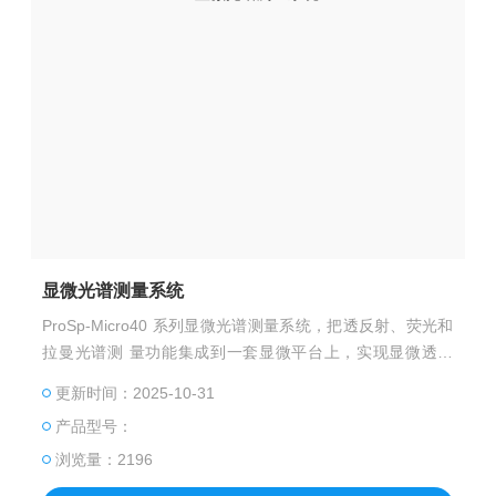
显微光谱测量系统
ProSp-Micro40 系列显微光谱测量系统，把透反射、荧光和
拉曼光谱测 量功能集成到一套显微平台上，实现显微透反
射、显微荧光和显微拉曼光谱的 测量。整套系统由显微镜、
更新时间：2025-10-31
显微模块、光谱仪和光源等构成。系统可以选装二 维电控扫
产品型号：
描台，实现Mapping 测量功能。
浏览量：2196